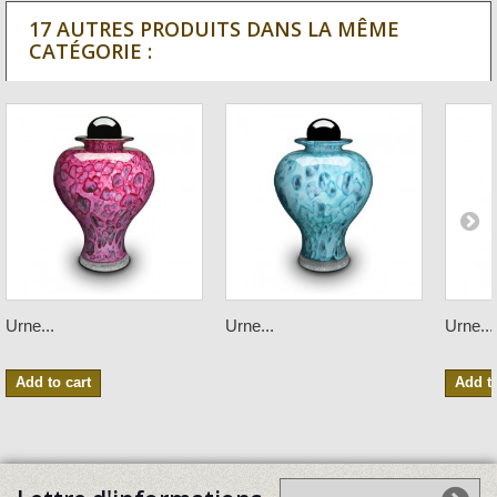
17 AUTRES PRODUITS DANS LA MÊME
CATÉGORIE :
Urne...
Urne...
Urne...
Add to cart
Add to