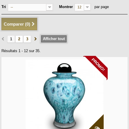
Tri
Montrer
par page
--
12
Comparer (
0
)
Afficher tout
1
2
3
Résultats 1 - 12 sur 35.
PROMO!