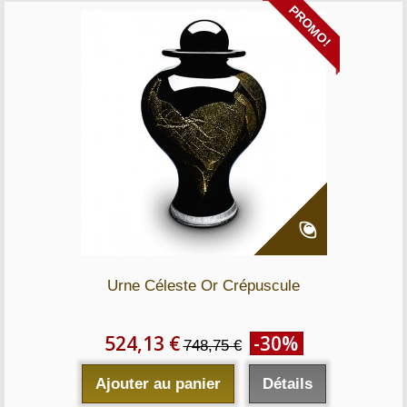
PROMO!
Urne Céleste Or Crépuscule
524,13 €
-30%
748,75 €
Ajouter au panier
Détails