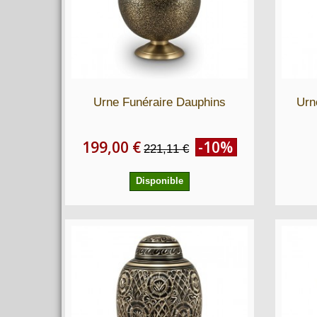
Urne Funéraire Dauphins
Urn
199,00 €
-10%
221,11 €
Disponible