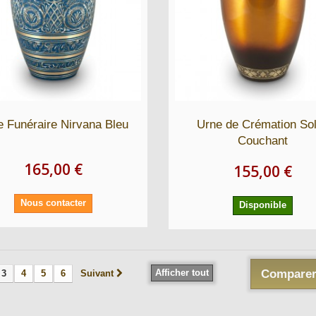
e Funéraire Nirvana Bleu
Urne de Crémation Sol
Couchant
165,00 €
155,00 €
Nous contacter
Disponible
Afficher tout
Comparer
3
4
5
6
Suivant