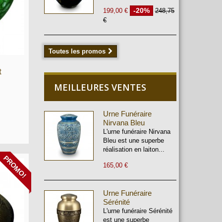
-20%
199,00 €
248,75
€
Toutes les promos
t
MEILLEURES VENTES
Urne Funéraire
Nirvana Bleu
L'urne funéraire Nirvana
Bleu est une superbe
réalisation en laiton...
PROMO!
165,00 €
Urne Funéraire
Sérénité
L'urne funéraire Sérénité
est une superbe