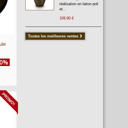
réalisation en laiton poli
et...
109,90 €
Toutes les meilleures ventes
ule
30%
PROMO!