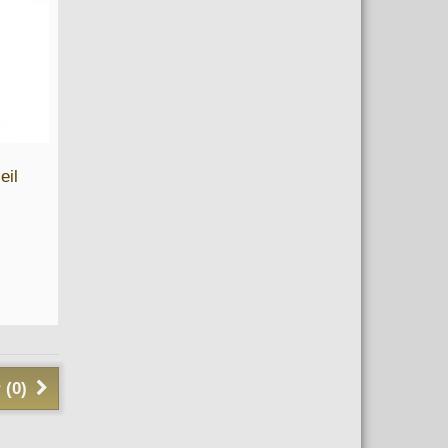
eil
 (
0
)