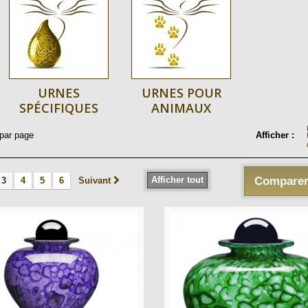
URNES
URNES POUR
SPÉCIFIQUES
ANIMAUX
par page
Afficher :
Afficher tout
Comparer
3
4
5
6
Suivant