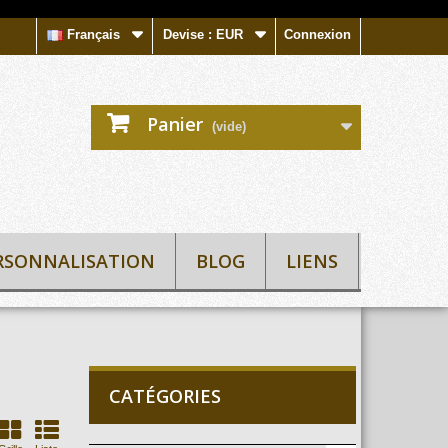
Français
Devise :
EUR
Connexion
Panier
(vide)
RSONNALISATION
BLOG
LIENS
CATÉGORIES