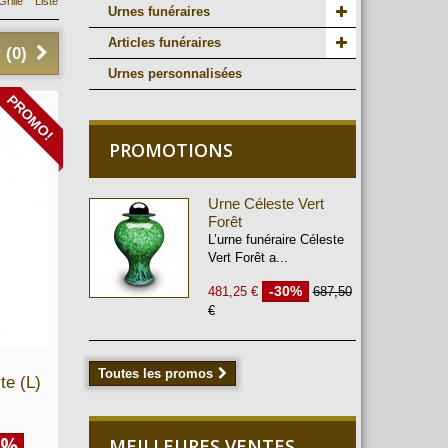
Grille
Liste
Urnes funéraires
Articles funéraires
 (
0
)
Urnes personnalisées
PROMO!
PROMOTIONS
Urne Céleste Vert
Forêt
L’urne funéraire Céleste
Vert Forêt a...
-30%
481,25 €
687,50
€
Toutes les promos
te (L)
0%
MEILLEURES VENTES