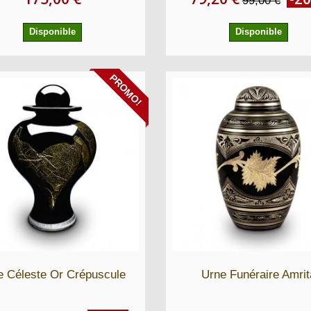
99,00 €
Disponible
Disponible
PROMO!
e Céleste Or Crépuscule
Urne Funéraire Amrit