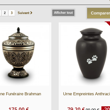
Afficher tout
Comparer
2
3
Suivant
ne Funéraire Brahman
Urne Empreintes Anthraci
175,00 €
79,20 €
-2