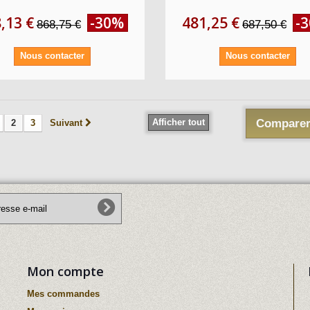
,13 €
-30%
481,25 €
-
868,75 €
687,50 €
Nous contacter
Nous contacter
Afficher tout
Comparer
2
3
Suivant
Mon compte
Mes commandes