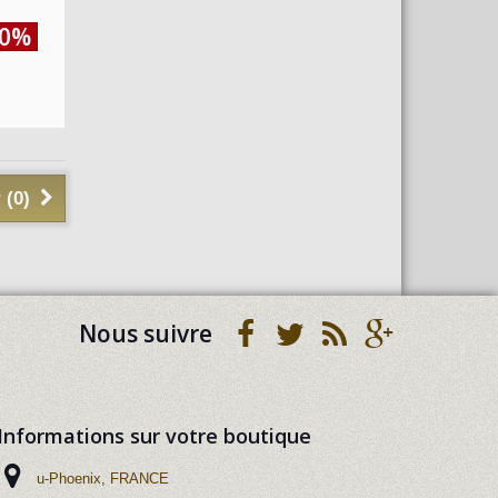
30%
 (
0
)
Nous suivre
Informations sur votre boutique
u-Phoenix, FRANCE